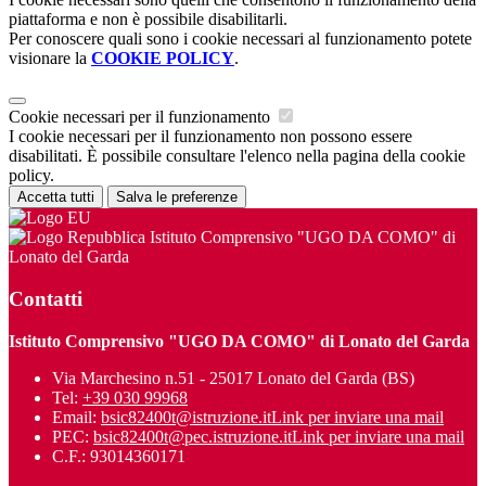
piattaforma e non è possibile disabilitarli.
Per conoscere quali sono i cookie necessari al funzionamento potete
visionare la
COOKIE POLICY
.
Cookie necessari per il funzionamento
I cookie necessari per il funzionamento non possono essere
disabilitati. È possibile consultare l'elenco nella pagina della cookie
policy.
Accetta tutti
Salva le preferenze
Istituto Comprensivo "UGO DA COMO" di
Lonato del Garda
Contatti
Istituto Comprensivo "UGO DA COMO" di Lonato del Garda
Via Marchesino n.51 - 25017 Lonato del Garda (BS)
Tel:
+39 030 99968
Email:
bsic82400t@istruzione.it
Link per inviare una mail
PEC:
bsic82400t@pec.istruzione.it
Link per inviare una mail
C.F.: 93014360171