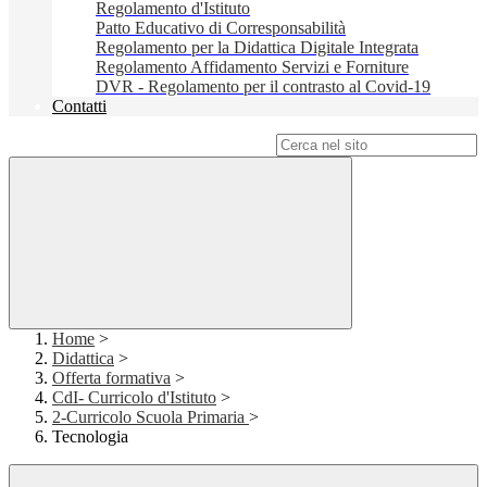
Regolamento d'Istituto
Patto Educativo di Corresponsabilità
Regolamento per la Didattica Digitale Integrata
Regolamento Affidamento Servizi e Forniture
DVR - Regolamento per il contrasto al Covid-19
Contatti
Campo di ricerca per le pagine del sito
Home
>
Didattica
>
Offerta formativa
>
CdI- Curricolo d'Istituto
>
2-Curricolo Scuola Primaria
>
Tecnologia