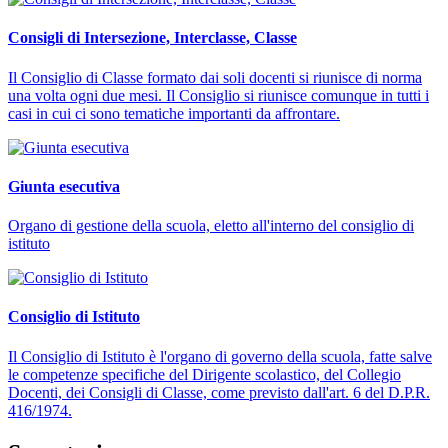
Consigli di Intersezione, Interclasse, Classe
Il Consiglio di Classe formato dai soli docenti si riunisce di norma
una volta ogni due mesi. Il Consiglio si riunisce comunque in tutti i
casi in cui ci sono tematiche importanti da affrontare.
Giunta esecutiva
Organo di gestione della scuola, eletto all'interno del consiglio di
istituto
Consiglio di Istituto
Il Consiglio di Istituto è l'organo di governo della scuola, fatte salve
le competenze specifiche del Dirigente scolastico, del Collegio
Docenti, dei Consigli di Classe, come previsto dall'art. 6 del D.P.R.
416/1974.