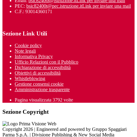
Email:
bsic82400t@istruzione.it
Link per inviare una mail
PEC:
bsic82400t@pec.istruzione.it
Link per inviare una mail
C.F.: 93014360171
Sezione Link Utili
Cookie policy
Note legali
Informativa Privacy
Ufficio Relazioni con il Pubblico
Dichiarazione di accessibilità
Obiettivi di accessibilità
Whistleblowing
Gestione consensi cookie
Amministrazione trasparente
Pagina visualizzata
3792
volte
Sezione Copyright
Copyright 2026 | Engineered and powered by Gruppo Spaggiari
Parma S.p.A. | Divisione Publishing & New Social Media