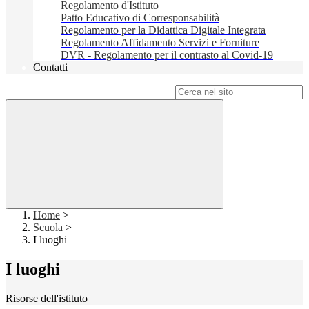
Regolamento d'Istituto
Patto Educativo di Corresponsabilità
Regolamento per la Didattica Digitale Integrata
Regolamento Affidamento Servizi e Forniture
DVR - Regolamento per il contrasto al Covid-19
Contatti
Campo di ricerca per le pagine del sito
Home
>
Scuola
>
I luoghi
I luoghi
Risorse dell'istituto