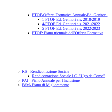
PTOF-Offerta Formativa Annuale-Ed. Genitori
1-PTOF Ed. Genitori a.s. 2018/2019
4-PTOF Ed. Genitori a.s. 2021/2022
5-PTOF Ed. Genitori a.s. 2022/2023
PTOF: Piano triennale dell'Offerta Formativa
RS - Rendicontazione Sociale
Rendicontazione Sociale I.C. "Ugo da Como"
PAI - Piano Annuale per l'Inclusione
PdM- Piano di Miglioramento