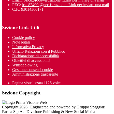
Email:
bsic82400t@istruzione.it
Link per inviare una mail
PEC:
bsic82400t@pec.istruzione.it
Link per inviare una mail
C.F.: 93014360171
Sezione Link Utili
Cookie policy
Note legali
Informativa Privacy
Ufficio Relazioni con il Pubblico
Dichiarazione di accessibilità
Obiettivi di accessibilità
Whistleblowing
Gestione consensi cookie
Amministrazione trasparente
Pagina visualizzata
1126
volte
Sezione Copyright
Copyright 2026 | Engineered and powered by Gruppo Spaggiari
Parma S.p.A. | Divisione Publishing & New Social Media