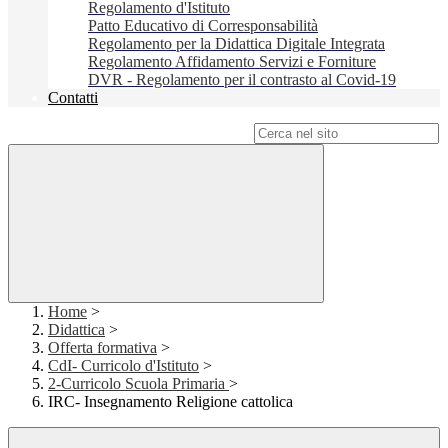
Regolamento d'Istituto
Patto Educativo di Corresponsabilità
Regolamento per la Didattica Digitale Integrata
Regolamento Affidamento Servizi e Forniture
DVR - Regolamento per il contrasto al Covid-19
Contatti
Campo di ricerca per le pagine del sito
Home
>
Didattica
>
Offerta formativa
>
CdI- Curricolo d'Istituto
>
2-Curricolo Scuola Primaria
>
IRC- Insegnamento Religione cattolica