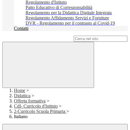
Regolamento d'Istituto
Patto Educativo di Corresponsabilità
Regolamento per la Didattica Digitale Integrata
Regolamento Affidamento Servizi e Forniture
DVR - Regolamento per il contrasto al Covid-19
Contatti
Campo di ricerca per le pagine del sito
Home
>
Didattica
>
Offerta formativa
>
CdI- Curricolo d'Istituto
>
2-Curricolo Scuola Primaria
>
Italiano