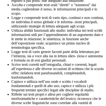
registro il più possi- bile adeguato alla situazione.
Ascolta e comprende testi orali "diretti" o "trasmessi" dai
media cogliendone il senso, le informazioni principali e lo
scopo.
Legge e comprende testi di vario tipo, continui e non continui,
ne individua il senso globale e le informa- zioni principali,
utilizzando strategie di lettura adeguate agli scopi.
Utilizza abilità funzionali allo studio: individua nei testi scritti
informazioni utili per l’apprendimento di un argomento dato e
le mette in relazione; le sintetizza, in funzione anche
dell’esposizione orale; acquisisce un primo nucleo di
terminologia specifica.
Legge testi di vario genere facenti parte della letteratura per
l’infanzia, sia a voce alta sia in lettura silen- ziosa e autonoma
e formula su di essi giudizi personali.
Scrive testi corretti nell’ortografia, chiari e coerenti, legati
all’esperienza e alle diverse occasioni di scrittura che la scuola
offre; rielabora testi parafrasandoli, completandoli,
trasformandoli.
Capisce e utilizza nell’uso orale e scritto i vocaboli
fondamentali e quelli di alto uso; capisce e utilizza i più
frequenti termini specifici legati alle discipline di studio.
Riflette sui testi propri e altrui per cogliere regolarità
morfosintattiche e caratteristiche del lessico; riconosce che le
diverse scelte linguistiche sono correlate alla varietà di