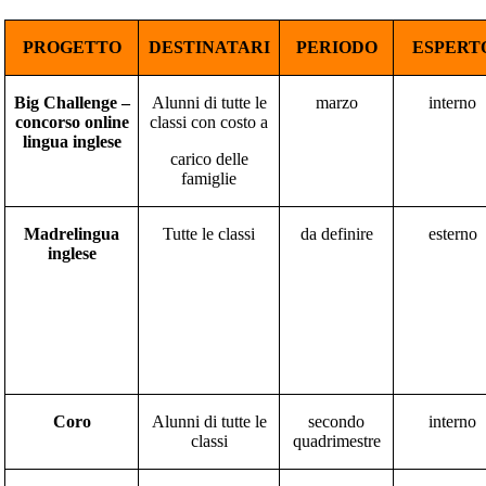
PROGETTO
DESTINATARI
PERIODO
ESPERT
Big Challenge –
Alunni di tutte le
marzo
interno
concorso online
classi con costo a
lingua inglese
carico delle
famiglie
Madrelingua
Tutte le classi
da definire
esterno
inglese
Coro
Alunni di tutte le
secondo
interno
classi
quadrimestre