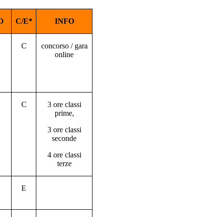
O
C/E*
INFO
C
concorso / gara
online
C
3 ore classi
prime,
3 ore classi
seconde
4 ore classi
terze
E