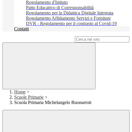
Regolamento d'Istituto
Patto Educativo di Corresponsabilità
Regolamento per la Didattica Digitale Integrata
Regolamento Affidamento Servizi e Forniture
DVR - Regolamento per il contrasto al Covid-19
Contatti
Campo di ricerca per le pagine del sito
Home
>
Scuole Primarie
>
Scuola Primaria Michelangelo Buonarroti