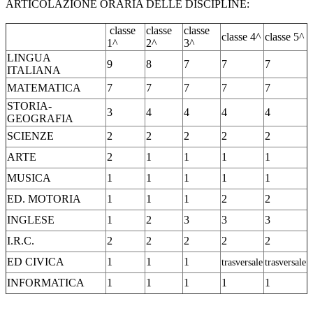
ARTICOLAZIONE ORARIA DELLE DISCIPLINE:
classe
classe
classe
classe 4^
classe 5^
1^
2^
3^
LINGUA
9
8
7
7
7
ITALIANA
MATEMATICA
7
7
7
7
7
STORIA-
3
4
4
4
4
GEOGRAFIA
SCIENZE
2
2
2
2
2
ARTE
2
1
1
1
1
MUSICA
1
1
1
1
1
ED. MOTORIA
1
1
1
2
2
INGLESE
1
2
3
3
3
I.R.C.
2
2
2
2
2
ED CIVICA
1
1
1
trasversale
trasversale
INFORMATICA
1
1
1
1
1