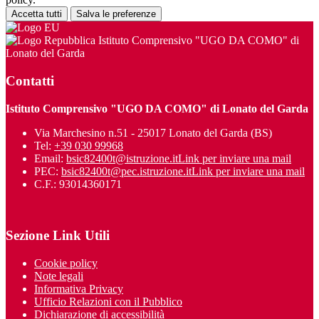
Accetta tutti
Salva le preferenze
Istituto Comprensivo "UGO DA COMO" di
Lonato del Garda
Contatti
Istituto Comprensivo "UGO DA COMO" di Lonato del Garda
Via Marchesino n.51 - 25017 Lonato del Garda (BS)
Tel:
+39 030 99968
Email:
bsic82400t@istruzione.it
Link per inviare una mail
PEC:
bsic82400t@pec.istruzione.it
Link per inviare una mail
C.F.: 93014360171
Sezione Link Utili
Cookie policy
Note legali
Informativa Privacy
Ufficio Relazioni con il Pubblico
Dichiarazione di accessibilità