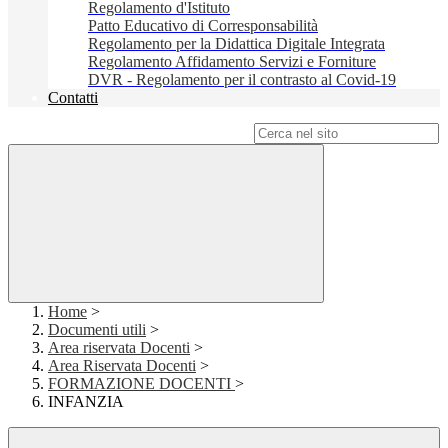
Regolamento d'Istituto
Patto Educativo di Corresponsabilità
Regolamento per la Didattica Digitale Integrata
Regolamento Affidamento Servizi e Forniture
DVR - Regolamento per il contrasto al Covid-19
Contatti
Campo di ricerca per le pagine del sito
Home
>
Documenti utili
>
Area riservata Docenti
>
Area Riservata Docenti
>
FORMAZIONE DOCENTI
>
INFANZIA