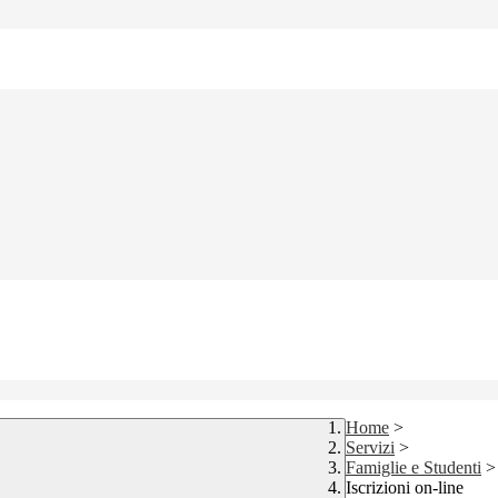
Home
>
Servizi
>
Famiglie e Studenti
>
Iscrizioni on-line