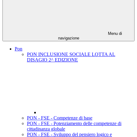
Menu di
navigazione
Pon
PON INCLUSIONE SOCIALE LOTTA AL
DISAGIO 2^ EDIZIONE
PON - FSE - Competenze di base
PON - FSE - Potenziamento delle competenze di
cittadinanza globale
PON - FSE - Sviluppo del pensiero logico e