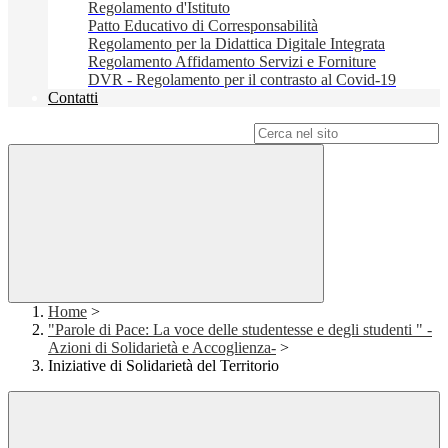
Regolamento d'Istituto
Patto Educativo di Corresponsabilità
Regolamento per la Didattica Digitale Integrata
Regolamento Affidamento Servizi e Forniture
DVR - Regolamento per il contrasto al Covid-19
Contatti
Campo di ricerca per le pagine del sito
Home
>
"Parole di Pace: La voce delle studentesse e degli studenti " -
Azioni di Solidarietà e Accoglienza-
>
Iniziative di Solidarietà del Territorio