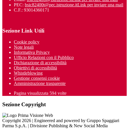
PEC:
bsic82400t@pec.istruzione.it
Link per inviare una mail
C.F.: 93014360171
Sezione Link Utili
Cookie policy
Note legali
Informativa Privacy
Ufficio Relazioni con il Pubblico
Dichiarazione di accessibilità
Obiettivi di accessibilità
Whistleblowing
Gestione consensi cookie
Amministrazione trasparente
Pagina visualizzata
594
volte
Sezione Copyright
Copyright 2026 | Engineered and powered by Gruppo Spaggiari
Parma S.p.A. | Divisione Publishing & New Social Media