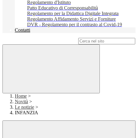
Regolamento d'Istituto
Patto Educativo di Corresponsabilità
Regolamento per la Didattica Digitale Integrata
Regolamento Affidamento Servizi e Forniture
DVR - Regolamento per il contrasto al Covid-19
Contatti
Campo di ricerca per le pagine del sito
Home
>
Novità
>
Le notizie
>
INFANZIA