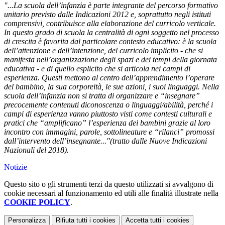
"...La scuola dell’infanzia è parte integrante del percorso formativo
unitario previsto dalle Indicazioni 2012 e, soprattutto negli istituti
comprensivi, contribuisce alla elaborazione del curricolo verticale.
In questo grado di scuola la centralità di ogni soggetto nel processo
di crescita è favorita dal particolare contesto educativo: è la scuola
dell’attenzione e dell’intenzione, del curricolo implicito - che si
manifesta nell’organizzazione degli spazi e dei tempi della giornata
educativa - e di quello esplicito che si articola nei campi di
esperienza. Questi mettono al centro dell’apprendimento l’operare
del bambino, la sua corporeità, le sue azioni, i suoi linguaggi. Nella
scuola dell’infanzia non si tratta di organizzare e “insegnare”
precocemente contenuti diconoscenza o linguaggi/abilità, perché i
campi di esperienza vanno piuttosto visti come contesti culturali e
pratici che “amplificano” l’esperienza dei bambini grazie al loro
incontro con immagini, parole, sottolineature e “rilanci” promossi
dall’intervento dell’insegnante..."(tratto dalle Nuove Indicazioni
Nazionali del 2018).
Notizie
Questo sito o gli strumenti terzi da questo utilizzati si avvalgono di
cookie necessari al funzionamento ed utili alle finalità illustrate nella
COOKIE POLICY
.
Personalizza
Rifiuta tutti
i cookies
Accetta tutti
i cookies