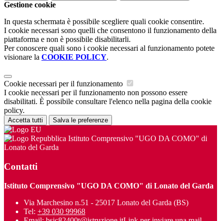
Gestione cookie
In questa schermata è possibile scegliere quali cookie consentire.
I cookie necessari sono quelli che consentono il funzionamento della
piattaforma e non è possibile disabilitarli.
Per conoscere quali sono i cookie necessari al funzionamento potete
visionare la
COOKIE POLICY
.
Cookie necessari per il funzionamento
I cookie necessari per il funzionamento non possono essere
disabilitati. È possibile consultare l'elenco nella pagina della cookie
policy.
Accetta tutti
Salva le preferenze
Istituto Comprensivo "UGO DA COMO" di
Lonato del Garda
Contatti
Istituto Comprensivo "UGO DA COMO" di Lonato del Garda
Via Marchesino n.51 - 25017 Lonato del Garda (BS)
Tel:
+39 030 99968
Email:
bsic82400t@istruzione.it
Link per inviare una mail