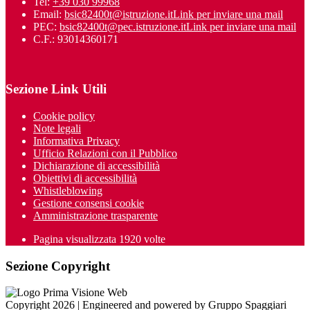
Tel:
+39 030 99968
Email:
bsic82400t@istruzione.it
Link per inviare una mail
PEC:
bsic82400t@pec.istruzione.it
Link per inviare una mail
C.F.: 93014360171
Sezione Link Utili
Cookie policy
Note legali
Informativa Privacy
Ufficio Relazioni con il Pubblico
Dichiarazione di accessibilità
Obiettivi di accessibilità
Whistleblowing
Gestione consensi cookie
Amministrazione trasparente
Pagina visualizzata
1920
volte
Sezione Copyright
Copyright 2026 | Engineered and powered by Gruppo Spaggiari