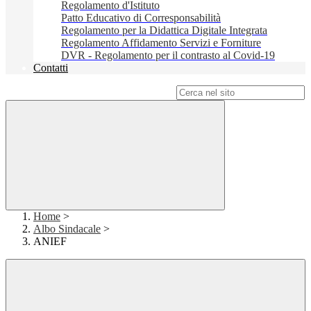
Regolamento d'Istituto
Patto Educativo di Corresponsabilità
Regolamento per la Didattica Digitale Integrata
Regolamento Affidamento Servizi e Forniture
DVR - Regolamento per il contrasto al Covid-19
Contatti
Campo di ricerca per le pagine del sito
Home
>
Albo Sindacale
>
ANIEF