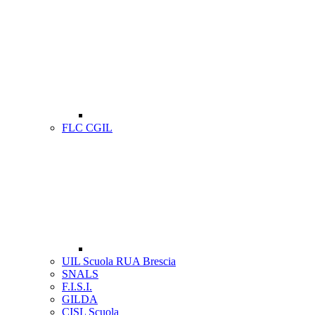
FLC CGIL
UIL Scuola RUA Brescia
SNALS
F.I.S.I.
GILDA
CISL Scuola