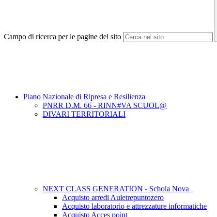
Campo di ricerca per le pagine del sito
Piano Nazionale di Ripresa e Resilienza
PNRR D.M. 66 - RINN#VA SCUOL@
DIVARI TERRITORIALI
NEXT CLASS GENERATION - Schola Nova
Acquisto arredi Auletrepuntozero
Acquisto laboratorio e attrezzature informatiche
Acquisto Acces point