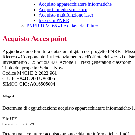
Acquisto apparecchiature informatiche
Acquisti arredo scolastico
Acquisto multifunzione laser
Incarichi PNRR
PNRR D.M. 65 - Le chiavi del futuro
Acquisto Acces point
Aggiudicazione fornitura dotazioni digitali del progetto PNRR - Missi
Ricerca - Componente 1 • Potenziamento dell'offerta dei servizi di istru
Investimento 3.2: Scuola 4.0 -Azione 1 - Next generation classroom -
Titolo del progetto: Schola Nova"
Codice M4C1I3.2-2022-961
C.U.P. H84D22003780006
SIMOG CIG: A016505004
Allegati
Determina di aggiudicazione acquisto apparecchiature informatiche-
File PDF
Contatore click: 29
Determina a contrarre acquisto apparecchiature informatiche_1.pdf