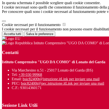
In questa schermata è possibile scegliere quali cookie consentire.
I cookie necessari sono quelli che consentono il funzionamento della pi
Per conoscere quali sono i cookie necessari al funzionamento potete v
Cookie necessari per il funzionamento
I cookie necessari per il funzionamento non possono essere disabilitati.
Accetta tutti
Salva le preferenze
Istituto Comprensivo "UGO DA COMO" di Lona
Contatti
Istituto Comprensivo "UGO DA COMO" di Lonato del Garda
Via Marchesino n.51 - 25017 Lonato del Garda (BS)
Tel:
+39 030 99968
Email:
bsic82400t@istruzione.it
Link per inviare una mail
PEC:
bsic82400t@pec.istruzione.it
Link per inviare una mail
C.F.: 93014360171
Sezione Link Utili