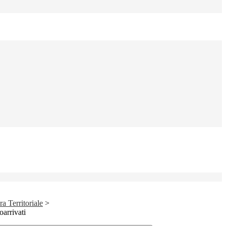
a Territoriale
>
oarrivati