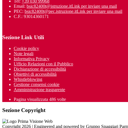
Tel:
+39 030 99968
Email:
bsic82400t@istruzione.it
Link per inviare una mail
PEC:
bsic82400t@pec.istruzione.it
Link per inviare una mail
C.F.: 93014360171
Sezione Link Utili
Cookie policy
Note legali
Informativa Privacy
Ufficio Relazioni con il Pubblico
Dichiarazione di accessibilità
Obiettivi di accessibilità
Whistleblowing
Gestione consensi cookie
Amministrazione trasparente
Pagina visualizzata
486
volte
Sezione Copyright
Copyright 2026 | Engineered and powered by Gruppo Spaggiari Parm