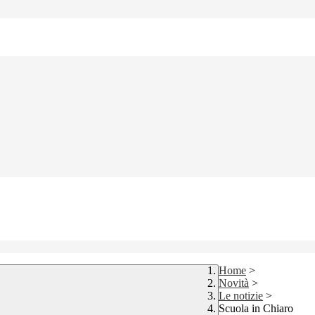
Home
>
Novità
>
Le notizie
>
Scuola in Chiaro