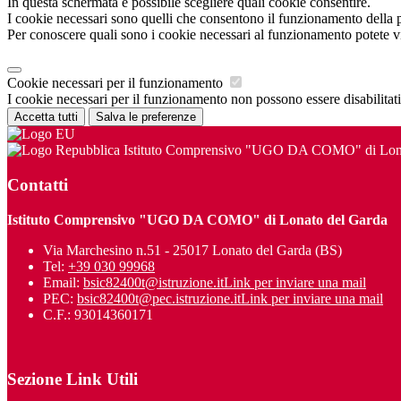
In questa schermata è possibile scegliere quali cookie consentire.
I cookie necessari sono quelli che consentono il funzionamento della pi
Per conoscere quali sono i cookie necessari al funzionamento potete v
Cookie necessari per il funzionamento
I cookie necessari per il funzionamento non possono essere disabilitati.
Accetta tutti
Salva le preferenze
Istituto Comprensivo "UGO DA COMO" di Lona
Contatti
Istituto Comprensivo "UGO DA COMO" di Lonato del Garda
Via Marchesino n.51 - 25017 Lonato del Garda (BS)
Tel:
+39 030 99968
Email:
bsic82400t@istruzione.it
Link per inviare una mail
PEC:
bsic82400t@pec.istruzione.it
Link per inviare una mail
C.F.: 93014360171
Sezione Link Utili