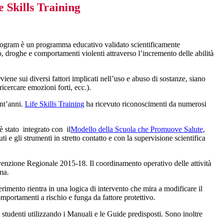
e Skills Training
rogram è un programma educativo validato scientificamente
co, droghe e comportamenti violenti attraverso l’incremento delle abilità
iene sui diversi fattori implicati nell’uso e abuso di sostanze, siano
 ricercare emozioni forti, ecc.).
nt’anni.
Life Skills Training
ha ricevuto riconoscimenti da numerosi
.
è stato integrato con il
Modello della Scuola che Promuove Salute
,
e gli strumenti in stretto contatto e con la supervisione scientifica
evenzione Regionale 2015-18. Il coordinamento operativo delle attività
ma.
imento rientra in una logica di intervento che mira a modificare il
omportamenti a rischio e funga da fattore protettivo.
i studenti utilizzando i Manuali e le Guide predisposti. Sono inoltre