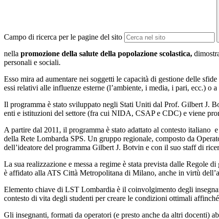
Campo di ricerca per le pagine del sito
nella
promozione della salute della popolazione scolastica,
dimostra
personali e sociali.
Esso mira ad aumentare nei soggetti le capacità di gestione delle sfide 
essi relativi alle influenze esterne (l’ambiente, i media, i pari, ecc.) o 
Il programma è stato sviluppato negli Stati Uniti dal Prof. Gilbert J. B
enti e istituzioni del settore (fra cui NIDA, CSAP e CDC) e viene pr
A partire dal 2011, il programma è stato adattato al contesto italiano
della Rete Lombarda SPS. Un gruppo regionale, composto da Operatori esp
dell’ideatore del programma Gilbert J. Botvin e con il suo staff di rice
La sua realizzazione e messa a regime è stata prevista dalle Regole di
è affidato alla ATS Città Metropolitana di Milano, anche in virtù dell’
Elemento chiave di LST Lombardia è il coinvolgimento degli insegnanti 
contesto di vita degli studenti per creare le condizioni ottimali affin
Gli insegnanti, formati da operatori (e presto anche da altri docenti) a