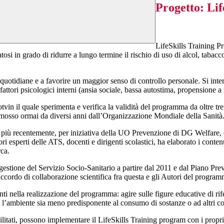
Progetto: Lif
LifeSkills Training P
tosi in grado di ridurre a lungo termine il rischio di uso di alcol, tabac
quotidiane e a favorire un maggior senso di controllo personale. Si interv
a fattori psicologici interni (ansia sociale, bassa autostima, propensione a
otvin il quale sperimenta e verifica la validità del programma da oltre tre
omosso ormai da diversi anni dall’Organizzazione Mondiale della Sanità
 e più recentemente, per iniziativa della UO Prevenzione di DG Welfare, 
erti delle ATS, docenti e dirigenti scolastici, ha elaborato i contenuti 
rca.
 gestione del Servizio Socio-Sanitario a partire dal 2011 e dal Piano Pr
accordo di collaborazione scientifica fra questa e gli Autori del program
nella realizzazione del programma: agire sulle figure educative di rifer
ché l’ambiente sia meno predisponente al consumo di sostanze o ad altri c
bilitati, possono implementare il LifeSkills Training program con i propr