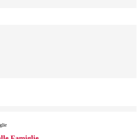
glie
lle Famiglie