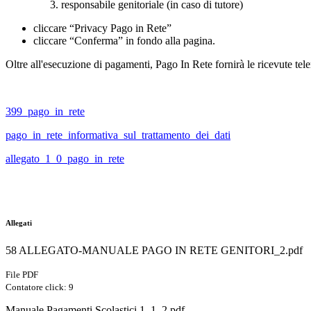
responsabile genitoriale (in caso di tutore)
cliccare “Privacy Pago in Rete”
cliccare “Conferma” in fondo alla pagina.
Oltre all'esecuzione di pagamenti, Pago In Rete fornirà le ricevute telemat
399_pago_in_rete
pago_in_rete_informativa_sul_trattamento_dei_dati
allegato_1_0_pago_in_rete
Allegati
58 ALLEGATO-MANUALE PAGO IN RETE GENITORI_2.pdf
File PDF
Contatore click: 9
Manuale Pagamenti Scolastici 1_1_2.pdf