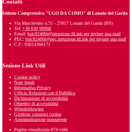
Contatti
Istituto Comprensivo "UGO DA COMO" di Lonato del Garda
Via Marchesino n.51 - 25017 Lonato del Garda (BS)
Tel:
+39 030 99968
Email:
bsic82400t@istruzione.it
Link per inviare una mail
PEC:
bsic82400t@pec.istruzione.it
Link per inviare una mail
C.F.: 93014360171
Sezione Link Utili
Cookie policy
Note legali
Informativa Privacy
Ufficio Relazioni con il Pubblico
Dichiarazione di accessibilità
Obiettivi di accessibilità
Whistleblowing
Gestione consensi cookie
Amministrazione trasparente
Pagina visualizzata
874
volte