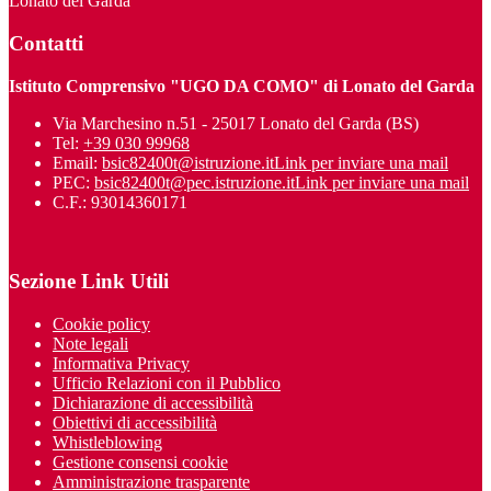
Lonato del Garda
Contatti
Istituto Comprensivo "UGO DA COMO" di Lonato del Garda
Via Marchesino n.51 - 25017 Lonato del Garda (BS)
Tel:
+39 030 99968
Email:
bsic82400t@istruzione.it
Link per inviare una mail
PEC:
bsic82400t@pec.istruzione.it
Link per inviare una mail
C.F.: 93014360171
Sezione Link Utili
Cookie policy
Note legali
Informativa Privacy
Ufficio Relazioni con il Pubblico
Dichiarazione di accessibilità
Obiettivi di accessibilità
Whistleblowing
Gestione consensi cookie
Amministrazione trasparente