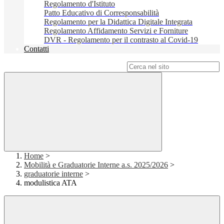
Regolamento d'Istituto
Patto Educativo di Corresponsabilità
Regolamento per la Didattica Digitale Integrata
Regolamento Affidamento Servizi e Forniture
DVR - Regolamento per il contrasto al Covid-19
Contatti
Campo di ricerca per le pagine del sito
Home
>
Mobilità e Graduatorie Interne a.s. 2025/2026
>
graduatorie interne
>
modulistica ATA