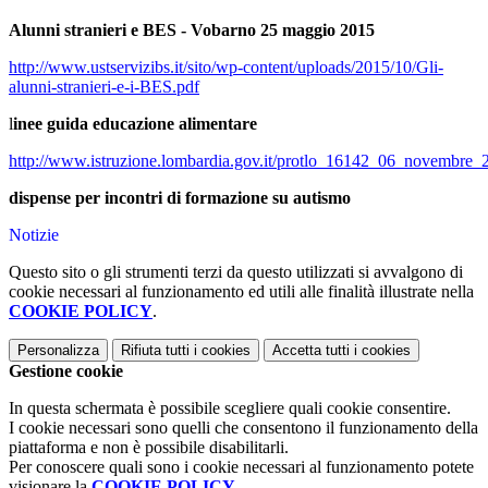
Alunni stranieri e BES - Vobarno 25 maggio 2015
http://www.ustservizibs.it/sito/wp-content/uploads/2015/10/Gli-
alunni-stranieri-e-i-BES.pdf
l
inee guida educazione alimentare
http://www.istruzione.lombardia.gov.it/protlo_16142_06_novembre_
dispense per incontri di formazione su autismo
Notizie
Questo sito o gli strumenti terzi da questo utilizzati si avvalgono di
cookie necessari al funzionamento ed utili alle finalità illustrate nella
COOKIE POLICY
.
Personalizza
Rifiuta tutti
i cookies
Accetta tutti
i cookies
Gestione cookie
In questa schermata è possibile scegliere quali cookie consentire.
I cookie necessari sono quelli che consentono il funzionamento della
piattaforma e non è possibile disabilitarli.
Per conoscere quali sono i cookie necessari al funzionamento potete
visionare la
COOKIE POLICY
.