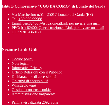
Istituto Comprensivo "UGO DA COMO" di Lonato del Garda
Via Marchesino n.51 - 25017 Lonato del Garda (BS)
Tel:
+39 030 99968
Email:
bsic82400t@istruzione.it
Link per inviare una mail
PEC:
bsic82400t@pec.istruzione.it
Link per inviare una mail
C.F.: 93014360171
Sezione Link Utili
Cookie policy
Note legali
Informativa Privacy
Ufficio Relazioni con il Pubblico
Dichiarazione di accessibilità
Obiettivi di accessibilità
Whistleblowing
Gestione consensi cookie
Amministrazione trasparente
Pagina visualizzata
2092
volte