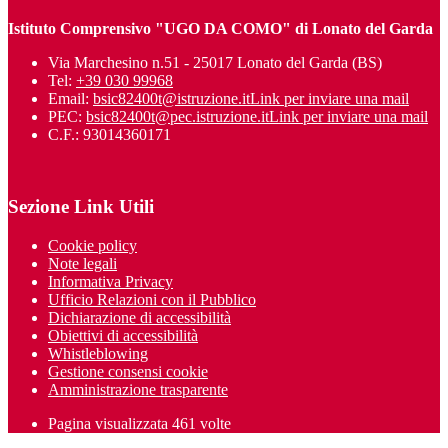
Istituto Comprensivo "UGO DA COMO" di Lonato del Garda
Via Marchesino n.51 - 25017 Lonato del Garda (BS)
Tel:
+39 030 99968
Email:
bsic82400t@istruzione.it
Link per inviare una mail
PEC:
bsic82400t@pec.istruzione.it
Link per inviare una mail
C.F.: 93014360171
Sezione Link Utili
Cookie policy
Note legali
Informativa Privacy
Ufficio Relazioni con il Pubblico
Dichiarazione di accessibilità
Obiettivi di accessibilità
Whistleblowing
Gestione consensi cookie
Amministrazione trasparente
Pagina visualizzata
461
volte