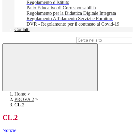
Regolamento d'Istituto
Patto Educativo di Corresponsabilità
Regolamento per la Didattica Digitale Integrata
Regolamento Affidamento Servizi e Forniture
DVR - Regolamento per il contrasto al Covid-19
Contatti
Campo di ricerca per le pagine del sito
Home
>
PROVA 2
>
CL.2
CL.2
Notizie