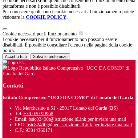
I cookie necessari sono quelli che consentono il funzionamento della
piattaforma e non è possibile disabilitarli.
Per conoscere quali sono i cookie necessari al funzionamento potete
visionare la
COOKIE POLICY
.
Cookie necessari per il funzionamento
I cookie necessari per il funzionamento non possono essere
disabilitati. È possibile consultare l'elenco nella pagina della cookie
policy.
Accetta tutti
Salva le preferenze
Istituto Comprensivo "UGO DA COMO" di
Lonato del Garda
Contatti
Istituto Comprensivo "UGO DA COMO" di Lonato del Garda
Via Marchesino n.51 - 25017 Lonato del Garda (BS)
Tel:
+39 030 99968
Email:
bsic82400t@istruzione.it
Link per inviare una mail
PEC:
bsic82400t@pec.istruzione.it
Link per inviare una mail
C.F.: 93014360171