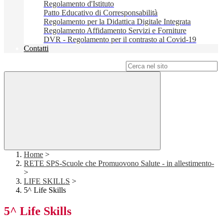
Regolamento d'Istituto
Patto Educativo di Corresponsabilità
Regolamento per la Didattica Digitale Integrata
Regolamento Affidamento Servizi e Forniture
DVR - Regolamento per il contrasto al Covid-19
Contatti
Campo di ricerca per le pagine del sito
Home
>
RETE SPS-Scuole che Promuovono Salute - in allestimento-
>
LIFE SKILLS
>
5^ Life Skills
5^ Life Skills