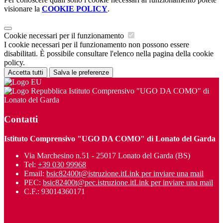
visionare la
COOKIE POLICY
.
Cookie necessari per il funzionamento
I cookie necessari per il funzionamento non possono essere
disabilitati. È possibile consultare l'elenco nella pagina della cookie
policy.
Accetta tutti
Salva le preferenze
Istituto Comprensivo "UGO DA COMO" di
Lonato del Garda
Contatti
Istituto Comprensivo "UGO DA COMO" di Lonato del Garda
Via Marchesino n.51 - 25017 Lonato del Garda (BS)
Tel:
+39 030 99968
Email:
bsic82400t@istruzione.it
Link per inviare una mail
PEC:
bsic82400t@pec.istruzione.it
Link per inviare una mail
C.F.: 93014360171