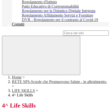
Regolamento d'Istituto
Patto Educativo di Corresponsabilità
Regolamento per la Didattica Digitale Integrata
Regolamento Affidamento Servizi e Forniture
DVR - Regolamento per il contrasto al Covid-19
Contatti
Campo di ricerca per le pagine del sito
Home
>
RETE SPS-Scuole che Promuovono Salute - in allestimento-
>
LIFE SKILLS
>
4^ Life Skills
4^ Life Skills