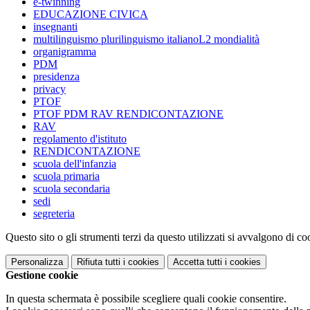
e-twinning
EDUCAZIONE CIVICA
insegnanti
multilinguismo plurilinguismo italianoL2 mondialità
organigramma
PDM
presidenza
privacy
PTOF
PTOF PDM RAV RENDICONTAZIONE
RAV
regolamento d'istituto
RENDICONTAZIONE
scuola dell'infanzia
scuola primaria
scuola secondaria
sedi
segreteria
Questo sito o gli strumenti terzi da questo utilizzati si avvalgono di coo
Personalizza
Rifiuta tutti
i cookies
Accetta tutti
i cookies
Gestione cookie
In questa schermata è possibile scegliere quali cookie consentire.